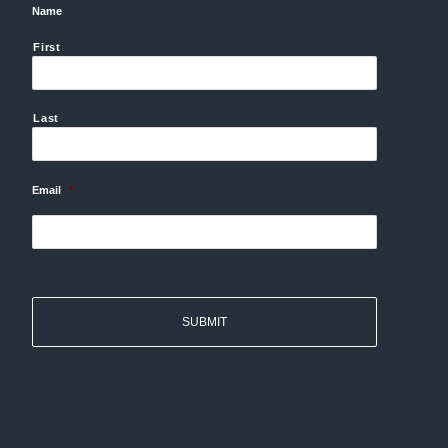
Name
First
Last
Email
*