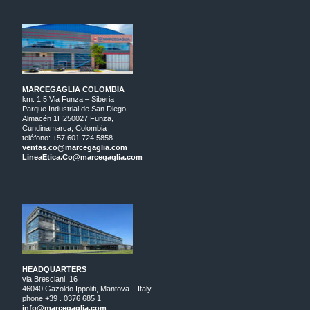
MARCEGAGLIA COLOMBIA
km. 1.5 Via Funza – Siberia
Parque Industrial de San Diego.
Almacén 1H250027 Funza,
Cundinamarca, Colombia
teléfono: +57 601 724 5858
ventas.co@marcegaglia.com
LineaEtica.Co@marcegaglia.com
HEADQUARTERS
via Bresciani, 16
46040 Gazoldo Ippoliti, Mantova – Italy
phone +39 . 0376 685 1
info@marcegaglia.com