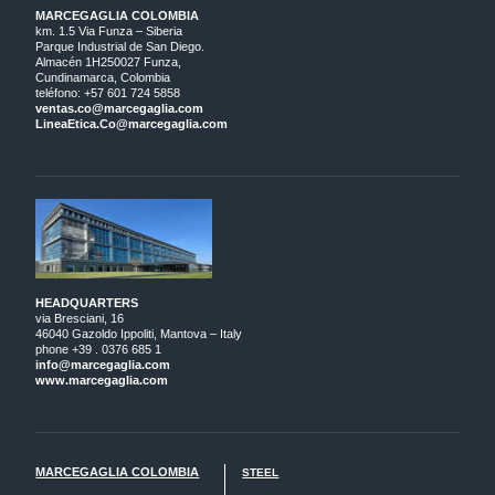
MARCEGAGLIA COLOMBIA
km. 1.5 Via Funza – Siberia
Parque Industrial de San Diego.
Almacén 1H250027 Funza,
Cundinamarca, Colombia
teléfono: +57 601 724 5858
ventas.co@marcegaglia.com
LineaEtica.Co@marcegaglia.com
HEADQUARTERS
via Bresciani, 16
46040 Gazoldo Ippoliti, Mantova – Italy
phone +39 . 0376 685 1
info@marcegaglia.com
www.marcegaglia.com
MARCEGAGLIA COLOMBIA
STEEL